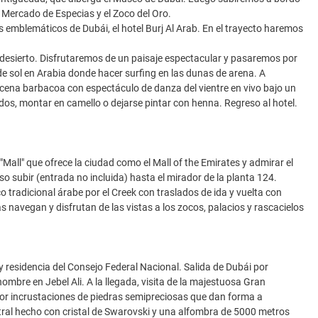
el Mercado de Especias y el Zoco del Oro.
 emblemáticos de Dubái, el hotel Burj Al Arab. En el trayecto haremos
 el desierto. Disfrutaremos de un paisaje espectacular y pasaremos por
e sol en Arabia donde hacer surfing en las dunas de arena. A
cena barbacoa con espectáculo de danza del vientre en vivo bajo un
dos, montar en camello o dejarse pintar con henna. Regreso al hotel.
Mall" que ofrece la ciudad como el Mall of the Emirates y admirar el
so subir (entrada no incluida) hasta el mirador de la planta 124.
 tradicional árabe por el Creek con traslados de ida y vuelta con
navegan y disfrutan de las vistas a los zocos, palacios y rascacielos
y residencia del Consejo Federal Nacional. Salida de Dubái por
ombre en Jebel Ali. A la llegada, visita de la majestuosa Gran
r incrustaciones de piedras semipreciosas que dan forma a
al hecho con cristal de Swarovski y una alfombra de 5000 metros