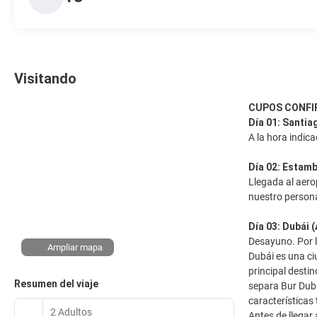
Visitando
CUPOS CONFIR
Día 01: Santia
A la hora indic
Día 02: Estamb
Llegada al aero
nuestro persona
Día 03: Dubái 
Desayuno. Por l
Ampliar mapa
Dubái es una ci
principal destin
Resumen del viaje
separa Bur Dubá
características
2 Adultos
Antes de llegar