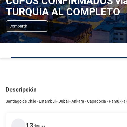
CUPOS CONFIRMADOS vía T
TURQUIA AL COMPLETO
Compartir
Descripción
Santiago de Chile - Estambul - Dubái - Ankara - Capadocia - Pamukkale 
13
Noches