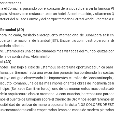
por artesanas.
a el Corniche, pasando por el corazón de la ciudad para ver la famosa P
país. Almuerzo en restaurante de un hotel. A continuación, visitaremos 
exterior del Museo Louvre y del parque temático Ferrari World. Regreso a 
- Estambul (AD)
hora indicada, traslado al aeropuerto internacional de Dubái para salir en
puerto internacional de Istanbul (IST). Encuentro con nuestro personal d
traslado al hotel.
ibre. Estambul es una de las ciudades más visitadas del mundo, quizás por 
 llena de contrastes. Alojamiento.
ul (AD)
hotel. Hoy, bajo el cielo de Estambul, se abre una oportunidad única para
añana, partiremos hacia una excursión panorámica bordeando las costas 
 joya antigua observando las imponentes Murallas de Constantinopla, que
educto Romano, una de las más impresionantes obras de ingeniería de l
ríncipe, (Sehzade Camii, en turco), uno de los monumentos más destacad
de la arquitectura clásica otomana. A continuación, haremos una parada p
os el puente de Unkapani sobre el Cuerno de Oro y nos adentraremos en 
osibilidad de realizar de manera opcional la visita "LOS COLORES DE EST
us encantadoras calles empedradas llenas de casas de madera pintadas c