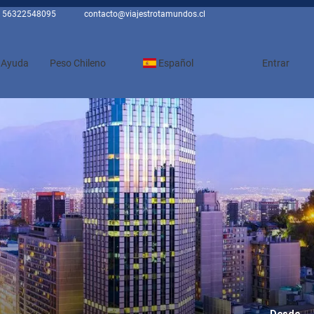
56322548095
contacto@viajestrotamundos.cl
Ayuda
Peso Chileno
Español
Entrar