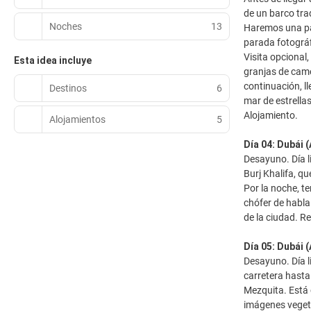
de un barco trad
Noches
13
Haremos una par
parada fotográf
Visita opcional
Esta idea incluye
granjas de came
continuación, l
Destinos
6
mar de estrella
Alojamiento.
Alojamientos
5
Día 04: Dubái 
Desayuno. Día l
Burj Khalifa, q
Por la noche, t
chófer de habla
de la ciudad. R
Día 05: Dubái 
Desayuno. Día l
carretera hasta
Mezquita. Está
imágenes veget