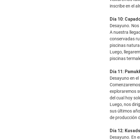
inscribe en el 
Día 10: Capad
Desayuno. Nos d
A nuestra llega
conservadas rui
piscinas natura
Luego, llegarem
piscinas termal
Día 11: Pamukk
Desayuno en el 
Comenzaremos e
exploraremos su
del cual hoy so
Luego, nos diri
sus últimos año
de producción d
Día 12: Kusads
Desayuno. En es