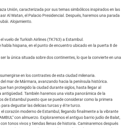
laza Unión, caracterizada por sus temas simbólicos inspirados en las
Qasr Al Watan, el Palacio Presidencial. Después, haremos una parada
Dubái. Alojamiento.
 el vuelo de Turkish Airlines (TK763) a Estambul.
e habla hispana, en el punto de encuentro ubicado en la puerta 8 de
ser la única situada sobre dos continentes, lo que la convierte en una
 sumergirse en los contrastes de esta ciudad milenaria.
del mar de Mármara, avanzando hacia la península histórica.
 han protegido la ciudad durante siglos, hasta llegar al
a antigüedad. También haremos una visita panorámica de la
os de Estambul puesto que se puede considerar como la primera
ara degustar las delicias turcas y él te turco.
el corazón moderno de Estambul, llegando finalmente a la vibrante
AMBUL" con almuerzo. Exploraremos el antiguo barrio judío de Balat,
on tonos vivos y tiendas llenas de historia. Caminaremos después