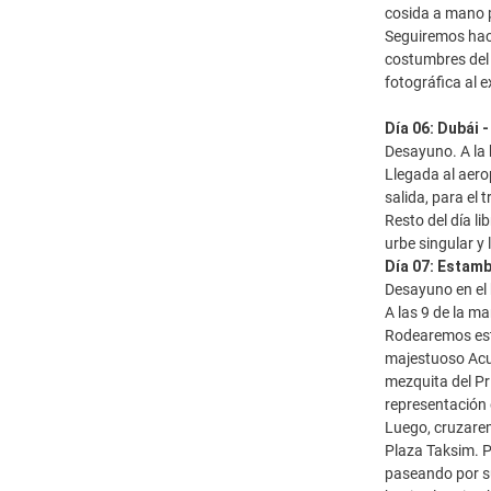
cosida a mano 
Seguiremos haci
costumbres del 
fotográfica al 
Día 06: Dubái 
Desayuno. A la 
Llegada al aero
salida, para el 
Resto del día l
urbe singular y
Día 07: Estamb
Desayuno en el 
A las 9 de la m
Rodearemos esta
majestuoso Acu
mezquita del P
representación 
Luego, cruzarem
Plaza Taksim. P
paseando por s