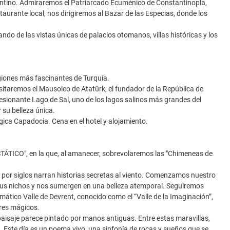
bizantino. Admiraremos el Patriarcado Ecuménico de Constantinopla,
taurante local, nos dirigiremos al Bazar de las Especias, donde los
ndo de las vistas únicas de palacios otomanos, villas históricas y los
giones más fascinantes de Turquía.
itaremos el Mausoleo de Atatürk, el fundador de la República de
esionante Lago de Sal, uno de los lagos salinos más grandes del
 su belleza única.
ica Capadocia. Cena en el hotel y alojamiento.
ÁTICO", en la que, al amanecer, sobrevolaremos las "Chimeneas de
por siglos narran historias secretas al viento. Comenzamos nuestro
n sus nichos y nos sumergen en una belleza atemporal. Seguiremos
nigmático Valle de Devrent, conocido como el “Valle de la Imaginación”,
eres mágicos.
 paisaje parece pintado por manos antiguas. Entre estas maravillas,
s. Este día es un poema vivo, una sinfonía de rocas y sueños que se