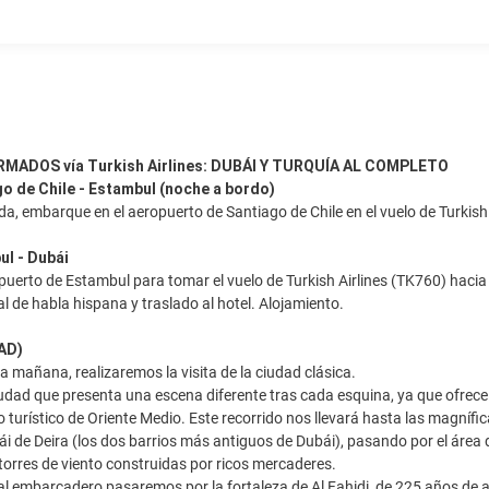
MADOS vía Turkish Airlines: DUBÁI Y TURQUÍA AL COMPLETO
go de Chile - Estambul (noche a bordo)
ada, embarque en el aeropuerto de Santiago de Chile en el vuelo de Turkis
ul - Dubái
puerto de Estambul para tomar el vuelo de Turkish Airlines (TK760) hacia
l de habla hispana y traslado al hotel. Alojamiento.
(AD)
a mañana, realizaremos la visita de la ciudad clásica.
udad que presenta una escena diferente tras cada esquina, ya que ofrece 
o turístico de Oriente Medio. Este recorrido nos llevará hasta las magnífi
i de Deira (los dos barrios más antiguos de Dubái), pasando por el área
 torres de viento construidas por ricos mercaderes.
 al embarcadero pasaremos por la fortaleza de Al Fahidi, de 225 años de