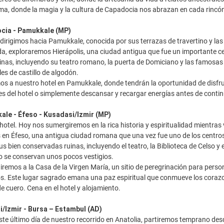
alma, donde la magia y la cultura de Capadocia nos abrazan en cada rincón
ocia - Pamukkale (MP)
irigimos hacia Pamukkale, conocida por sus terrazas de travertino y las
da, exploraremos Hierápolis, una ciudad antigua que fue un importante 
nas, incluyendo su teatro romano, la puerta de Domiciano y las famosas 
les de castillo de algodón.
os a nuestro hotel en Pamukkale, donde tendrán la oportunidad de disfrut
es del hotel o simplemente descansar y recargar energías antes de continu
ale - Éfeso - Kusadasi/Izmir (MP)
hotel. Hoy nos sumergiremos en la rica historia y espiritualidad mientras
n Éfeso, una antigua ciudad romana que una vez fue uno de los centros 
s bien conservadas ruinas, incluyendo el teatro, la Biblioteca de Celso y 
lo se conservan unos pocos vestigios.
giremos a la Casa de la Virgen María, un sitio de peregrinación para perso
s. Este lugar sagrado emana una paz espiritual que conmueve los corazo
e cuero. Cena en el hotel y alojamiento.
i/Izmir - Bursa – Estambul (AD)
te último día de nuestro recorrido en Anatolia, partiremos temprano des