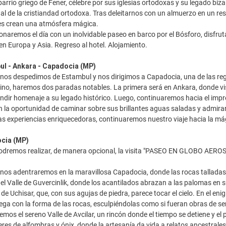
 barrio griego de Fener, célebre por sus iglesias ortodoxas y su legado 
ual de la cristiandad ortodoxa. Tras deleitarnos con un almuerzo en un res
es crean una atmósfera mágica.
onaremos el día con un inolvidable paseo en barco por el Bósforo, disfruta
n Europa y Asia. Regreso al hotel. Alojamiento.
ul - Ankara - Capadocia (MP)
nos despedimos de Estambul y nos dirigimos a Capadocia, una de las re
no, haremos dos paradas notables. La primera será en Ankara, donde vis
endir homenaje a su legado histórico. Luego, continuaremos hacia el impr
la oportunidad de caminar sobre sus brillantes aguas saladas y admirar
s experiencias enriquecedoras, continuaremos nuestro viaje hacia la mág
ocia (MP)
dremos realizar, de manera opcional, la visita "PASEO EN GLOBO AEROST
os adentraremos en la maravillosa Capadocia, donde las rocas talladas 
 el Valle de Guvercinlik, donde los acantilados abrazan a las palomas e
o de Uchisar, que, con sus agujas de piedra, parece tocar el cielo. En el e
uega con la forma de las rocas, esculpiéndolas como si fueran obras de s
emos el sereno Valle de Avcilar, un rincón donde el tiempo se detiene y el
leres de alfombras y ónix, donde la artesanía da vida a relatos ancestrale