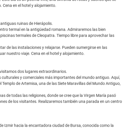
. Cena en el hotel y alojamiento.
 antiguas ruinas de Hierápolis.
centro termal en la antigüedad romana. Admiraremos las bien
piscinas termales de Cleopatra. Tiempo libre para aprovechar las
ar de las instalaciones y relajarse. Pueden sumergirse en las
ar nuestro viaje. Cena en el hotel y alojamiento.
 visitamos dos lugares extraordinarios.
culturales y comerciales más importantes del mundo antiguo. Aquí,
el Templo de Artemisa, una de las Siete Maravillas del Mundo Antiguo,
nas de todas las religiones, donde se cree que la Virgen María pasó
nes de los visitantes. Realizaremos también una parada en un centro
de Izmir hacia la encantadora ciudad de Bursa, conocida como la