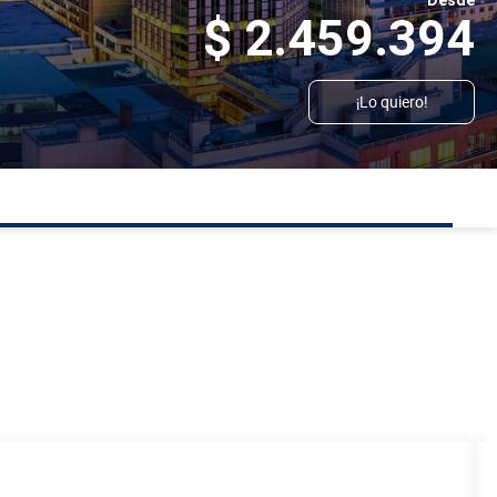
Desde
$ 2.459.394
¡Lo quiero!