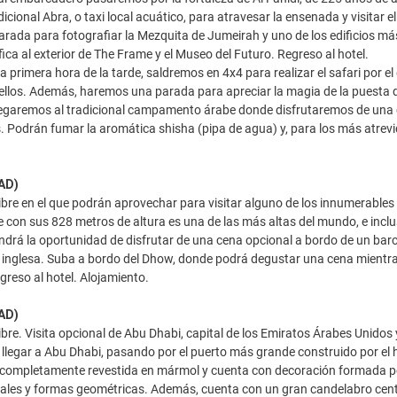
icional Abra, o taxi local acuático, para atravesar la ensenada y visitar 
ada para fotografiar la Mezquita de Jumeirah y uno de los edificios más
ica al exterior de The Frame y el Museo del Futuro. Regreso al hotel.
, a primera hora de la tarde, saldremos en 4x4 para realizar el safari por
llos. Además, haremos una parada para apreciar la magia de la puesta d
legaremos al tradicional campamento árabe donde disfrutaremos de una 
s. Podrán fumar la aromática shisha (pipa de agua) y, para los más atrevi
(AD)
ibre en el que podrán aprovechar para visitar alguno de los innumerables "
ue con sus 828 metros de altura es una de las más altas del mundo, e inclu
endrá la oportunidad de disfrutar de una cena opcional a bordo de un barco
 inglesa. Suba a bordo del Dhow, donde podrá degustar una cena mientras 
egreso al hotel. Alojamiento.
(AD)
ibre. Visita opcional de Abu Dhabi, capital de los Emiratos Árabes Unidos 
 llegar a Abu Dhabi, pasando por el puerto más grande construido por el h
 completamente revestida en mármol y cuenta con decoración formada po
ales y formas geométricas. Además, cuenta con un gran candelabro centr