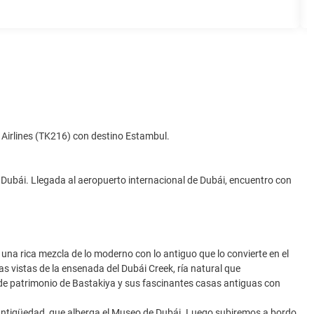
h Airlines (TK216) con destino Estambul.
 Dubái. Llegada al aeropuerto internacional de Dubái, encuentro con
una rica mezcla de lo moderno con lo antiguo que lo convierte en el
cas vistas de la ensenada del Dubái Creek, ría natural que
 de patrimonio de Bastakiya y sus fascinantes casas antiguas con
 antigüedad, que alberga el Museo de Dubái. Luego subiremos a bordo