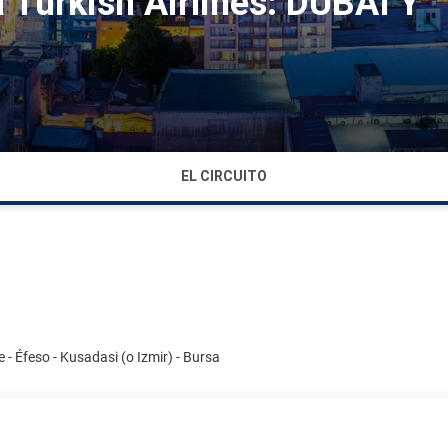
urkish Airlines: DUBAI Y
EL CIRCUITO
- Éfeso - Kusadasi (o Izmir) - Bursa