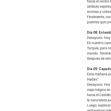
hacia el vecino
símbolo espirit
aromas y color
Finalmente, cor
puentes que une
Día 08: Estamb
Desayuno. Hoy 
En nuestro cami
Turquía, para r
mundo. Tendrán 
Después de esta
Día 09: Capad
Esta mañana po
Hadas".
Desayuno. Hoy n
viaje mágico en
hacia el Castill
la naturaleza j
Luego, explorar
visitaremos tal