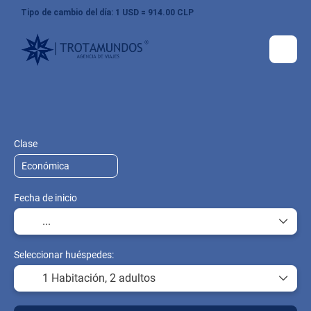
Tipo de cambio del día: 1 USD = 914.00 CLP
Arma tu Viaje
Vuelo + Hotel
Hoteles
+
Clase
Fecha de inicio
Seleccionar huéspedes:
1 Habitación,
2 adultos