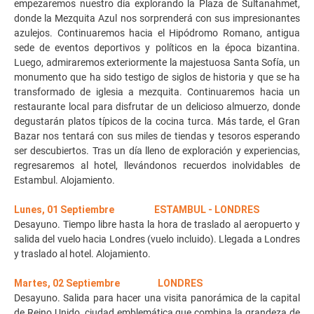
empezaremos nuestro día explorando la Plaza de Sultanahmet,
donde la Mezquita Azul nos sorprenderá con sus impresionantes
azulejos. Continuaremos hacia el Hipódromo Romano, antigua
sede de eventos deportivos y políticos en la época bizantina.
Luego, admiraremos exteriormente la majestuosa Santa Sofía, un
monumento que ha sido testigo de siglos de historia y que se ha
transformado de iglesia a mezquita. Continuaremos hacia un
restaurante local para disfrutar de un delicioso almuerzo, donde
degustarán platos típicos de la cocina turca. Más tarde, el Gran
Bazar nos tentará con sus miles de tiendas y tesoros esperando
ser descubiertos. Tras un día lleno de exploración y experiencias,
regresaremos al hotel, llevándonos recuerdos inolvidables de
Estambul. Alojamiento.
Lunes, 01 Septiembre ESTAMBUL - LONDRES
Desayuno. Tiempo libre hasta la hora de traslado al aeropuerto y
salida del vuelo hacia Londres (vuelo incluido). Llegada a Londres
y traslado al hotel. Alojamiento.
Martes, 02 Septiembre LONDRES
Desayuno. Salida para hacer una visita panorámica de la capital
de Reino Unido, ciudad emblemática que combina la grandeza de