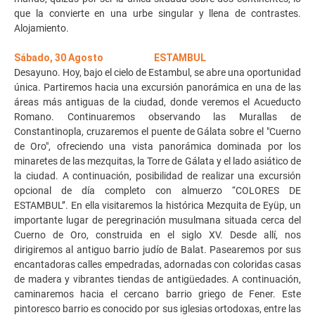
que la convierte en una urbe singular y llena de contrastes.
Alojamiento.
Sábado, 30 Agosto ESTAMBUL
Desayuno. Hoy, bajo el cielo de Estambul, se abre una oportunidad
única. Partiremos hacia una excursión panorámica en una de las
áreas más antiguas de la ciudad, donde veremos el Acueducto
Romano. Continuaremos observando las Murallas de
Constantinopla, cruzaremos el puente de Gálata sobre el "Cuerno
de Oro", ofreciendo una vista panorámica dominada por los
minaretes de las mezquitas, la Torre de Gálata y el lado asiático de
la ciudad. A continuación, posibilidad de realizar una excursión
opcional de día completo con almuerzo ‘‘COLORES DE
ESTAMBUL’’. En ella visitaremos la histórica Mezquita de Eyüp, un
importante lugar de peregrinación musulmana situada cerca del
Cuerno de Oro, construida en el siglo XV. Desde allí, nos
dirigiremos al antiguo barrio judío de Balat. Pasearemos por sus
encantadoras calles empedradas, adornadas con coloridas casas
de madera y vibrantes tiendas de antigüedades. A continuación,
caminaremos hacia el cercano barrio griego de Fener. Este
pintoresco barrio es conocido por sus iglesias ortodoxas, entre las