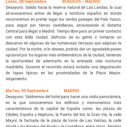
Lunes, 08 Septiembre BURDEOS – MADRID
Desayuno. Salida hacia la reserva natural de Las Landas, la cual
atravesaremos antes de llegar a territorio español, en donde
recorreremos en primer lugar los verdes paisajes del País Vasco,
para seguir por tierras castellanas, atravesando el Sistema
Central para llegar a Madrid. Tiempo libre para un primer contacto
con esta bella ciudad, disfrutar de su gente o tomarse un
descanso en algunas de las numerosas terrazas que salpican la
ciudad. Por la noche, si lo deseas, podrás dar un agradable paseo
opcional por los lugares más emblemáticos de la ciudad, teniendo
la oportunidad de adentrarte en la animada vida nocturna
madrileña. Durante el recorrido estará incluida una degustación
de tapas típicas en las proximidades de la Plaza Mayor.
Alojamiento.
Martes, 09 Septiembre MADRID
Desayuno. Saldremos del hotel para hacer una visita panorámica,
en la que conoceremos los edificios y monumentos más
característicos de la capital de España como: las plazas de
Cibeles, España y Neptuno, la Puerta del Sol, la Gran Vía, la calle
Mayor, la fachada de la plaza de toros de Las Ventas, la calle
Alcalá y los Paseos del Prado y la Castellana, entre otros. Tendrás