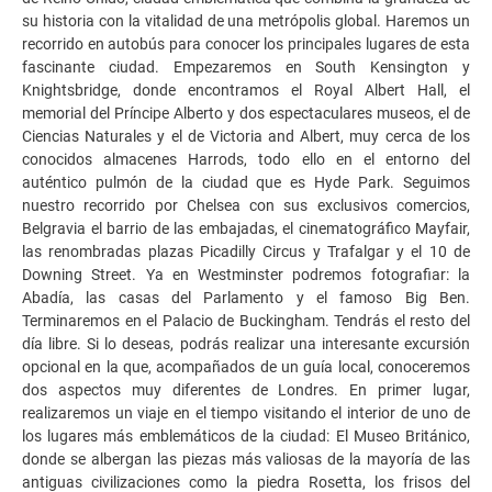
su historia con la vitalidad de una metrópolis global. Haremos un
recorrido en autobús para conocer los principales lugares de esta
fascinante ciudad. Empezaremos en South Kensington y
Knightsbridge, donde encontramos el Royal Albert Hall, el
memorial del Príncipe Alberto y dos espectaculares museos, el de
Ciencias Naturales y el de Victoria and Albert, muy cerca de los
conocidos almacenes Harrods, todo ello en el entorno del
auténtico pulmón de la ciudad que es Hyde Park. Seguimos
nuestro recorrido por Chelsea con sus exclusivos comercios,
Belgravia el barrio de las embajadas, el cinematográfico Mayfair,
las renombradas plazas Picadilly Circus y Trafalgar y el 10 de
Downing Street. Ya en Westminster podremos fotografiar: la
Abadía, las casas del Parlamento y el famoso Big Ben.
Terminaremos en el Palacio de Buckingham. Tendrás el resto del
día libre. Si lo deseas, podrás realizar una interesante excursión
opcional en la que, acompañados de un guía local, conoceremos
dos aspectos muy diferentes de Londres. En primer lugar,
realizaremos un viaje en el tiempo visitando el interior de uno de
los lugares más emblemáticos de la ciudad: El Museo Británico,
donde se albergan las piezas más valiosas de la mayoría de las
antiguas civilizaciones como la piedra Rosetta, los frisos del