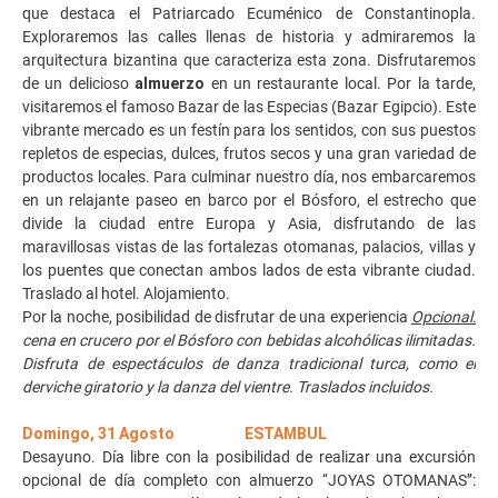
que destaca el Patriarcado Ecuménico de Constantinopla.
Exploraremos las calles llenas de historia y admiraremos la
arquitectura bizantina que caracteriza esta zona. Disfrutaremos
de un delicioso
almuerzo
en un restaurante local. Por la tarde,
visitaremos el famoso Bazar de las Especias (Bazar Egipcio). Este
vibrante mercado es un festín para los sentidos, con sus puestos
repletos de especias, dulces, frutos secos y una gran variedad de
productos locales. Para culminar nuestro día, nos embarcaremos
en un relajante paseo en barco por el Bósforo, el estrecho que
divide la ciudad entre Europa y Asia, disfrutando de las
maravillosas vistas de las fortalezas otomanas, palacios, villas y
los puentes que conectan ambos lados de esta vibrante ciudad.
Traslado al hotel. Alojamiento.
Por la noche, posibilidad de disfrutar de una experiencia
Opcional:
cena en crucero por el Bósforo con bebidas alcohólicas ilimitadas.
Disfruta de espectáculos de danza tradicional turca, como el
derviche giratorio y la danza del vientre. Traslados incluidos.
Domingo, 31 Agosto ESTAMBUL
Desayuno. Día libre con la posibilidad de realizar una excursión
opcional de día completo con almuerzo ‘‘JOYAS OTOMANAS’’: