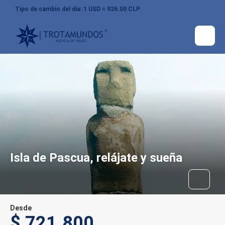
Tipo de cambio del día: 1 USD = 926.00 CLP
Isla de Pascua, relájate y sueña
Desde
$ 721.800