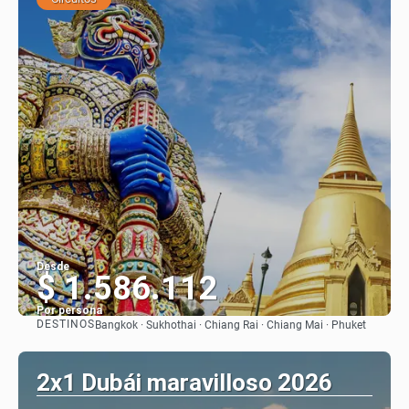
Desde
$ 1.586.112
Por persona
DESTINOS
Bangkok · Sukhothai · Chiang Rai · Chiang Mai · Phuket
Ver
2x1 Dubái maravilloso 2026