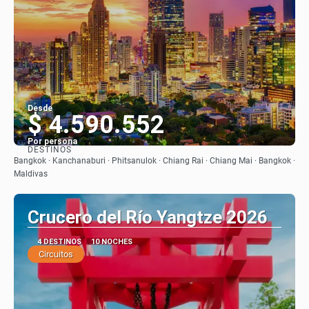
Desde
$ 4.590.552
Por persona
DESTINOS
Ver
Bangkok · Kanchanaburi · Phitsanulok · Chiang Rai · Chiang Mai · Bangkok ·
Maldivas
Crucero del Río Yangtze 2026
4 DESTINOS
10 NOCHES
Circuitos