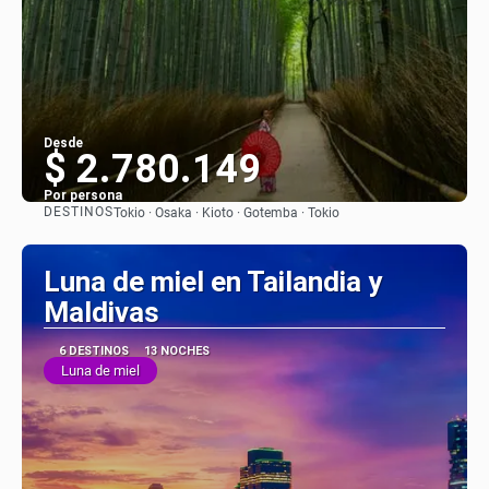
Desde
$ 2.780.149
Por persona
DESTINOS
Tokio · Osaka · Kioto · Gotemba · Tokio
Ver
Luna de miel en Tailandia y
Maldivas
6 DESTINOS
13 NOCHES
Luna de miel