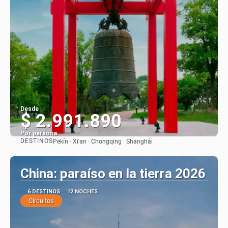
Desde
$ 2.991.890
Por persona
DESTINOS
Pekín · Xi'an · Chongqing · Shanghái
Ver
China: paraíso en la tierra 2026
6 DESTINOS
12 NOCHES
Circuitos