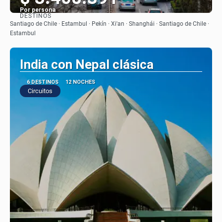
Por persona
DESTINOS
Ver
Santiago de Chile · Estambul · Pekín · Xi'an · Shanghái · Santiago de Chile ·
Estambul
India con Nepal clásica
6 DESTINOS
12 NOCHES
Circuitos