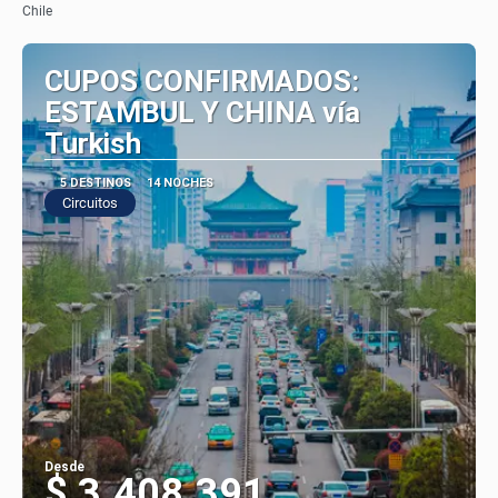
Chile
CUPOS CONFIRMADOS:
ESTAMBUL Y CHINA vía
Turkish
5 DESTINOS
14 NOCHES
Circuitos
Desde
$ 3.408.391