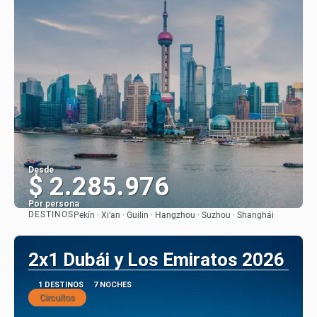
Desde
$ 2.285.976
Por persona
DESTINOS
Pekín · Xi'an · Guilin · Hangzhou · Suzhou · Shanghái
Ver
2x1 Dubái y Los Emiratos 2026
1 DESTINOS
7 NOCHES
Circuitos