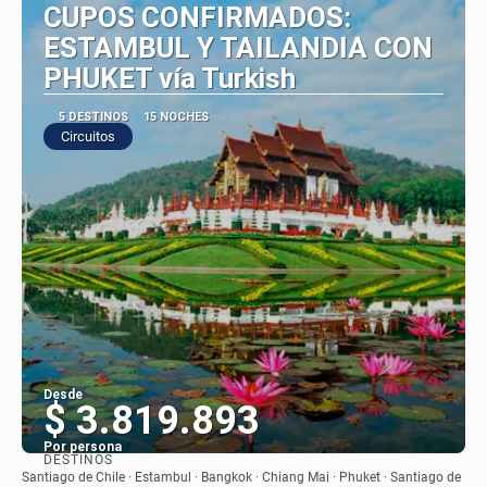
CUPOS CONFIRMADOS:
ESTAMBUL Y TAILANDIA CON
PHUKET vía Turkish
5 DESTINOS
15 NOCHES
Circuitos
Desde
$ 3.819.893
Por persona
DESTINOS
Ver
Santiago de Chile · Estambul · Bangkok · Chiang Mai · Phuket · Santiago de