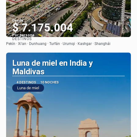
Desde
$ 7.175.004
Por persona
DESTINOS
Ver
Pekín · Xi'an · Dunhuang · Turfán · Urumqi · Kashgar · Shanghái
Luna de miel en India y
Maldivas
4 DESTINOS
10 NOCHES
Luna de miel