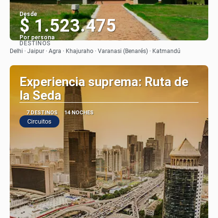
Desde
$ 1.523.475
Por persona
DESTINOS
Ver
Delhi · Jaipur · Agra · Khajuraho · Varanasi (Benarés) · Katmandú
Experiencia suprema: Ruta de
la Seda
7 DESTINOS
14 NOCHES
Circuitos