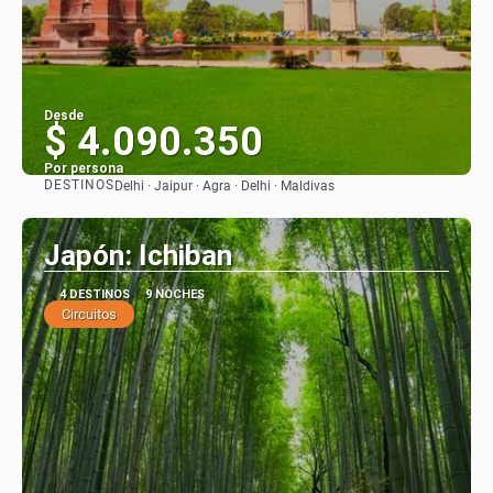
Desde
$ 4.090.350
Por persona
DESTINOS
Delhi · Jaipur · Agra · Delhi · Maldivas
Ver
Japón: Ichiban
4 DESTINOS
9 NOCHES
Circuitos