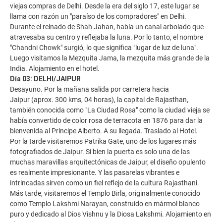
viejas compras de Delhi. Desde la era del siglo 17, este lugar se
llama con razón un "paraíso de los compradores" en Delhi.
Durante el reinado de Shah Jahan, había un canal arbolado que
atravesaba su centro y reflejaba la luna. Por lo tanto, el nombre
"Chandni Chowk" surgió, lo que significa "lugar de luz de luna".
Luego visitamos la Mezquita Jama, la mezquita más grande de la
India. Alojamiento en el hotel.
Día 03: DELHI/JAIPUR
Desayuno. Por la mañana salida por carretera hacia
Jaipur (aprox. 300 kms, 04 horas), la capital de Rajasthan,
también conocida como "La Ciudad Rosa" como la ciudad vieja se
había convertido de color rosa de terracota en 1876 para dar la
bienvenida al Príncipe Alberto. A su llegada. Traslado al Hotel.
Por la tarde visitaremos Patrika Gate, uno de los lugares más
fotografiados de Jaipur. Si bien la puerta es solo una de las
muchas maravillas arquitectónicas de Jaipur, el diseño opulento
es realmente impresionante. Y las pasarelas vibrantes e
intrincadas sirven como un fiel reflejo de la cultura Rajasthani.
Más tarde, visitaremos el Templo Birla, originalmente conocido
como Templo Lakshmi Narayan, construido en mármol blanco
puro y dedicado al Dios Vishnu y la Diosa Lakshmi. Alojamiento en