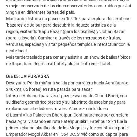
y mejor conservado de los cinco observatorios construidos por Jai
Singh II en diferentes partes del país.
Más tarde disfruta un paseo en Tuk-Tuk para explorar los exóticos
‘bazares’ de Jaipur para descubrir la riqueza artística de la
región, visitando 'Bapu Bazar' (para los textiles) y ‘Johari Bazar'
(para la joyería). Caminar a través de los mercados de frutas,
verduras, especias y visitar pequeños templos e interactuar con la
gente local.
Más tarde traslado para cenar y asistir a un show de bailes típicos
de Rajasthan. Regreso al hotel y alojamiento en el hotel.
Día 05: JAIPUR/AGRA
Desayuno. Por la mañana salida por carretera hacia Agra (aprox.
240kms, 05 horas) en ruta parada para sacar
fotos en Abhaneri para ver el pozo escalonado Chand Baori, con
su diseño geométrico preciso y su laberinto de escalones y para
explorar sus alrededores rurales. Almuerzo incluido en
el Laxmi Vilas Palace en Bharatpur. Continuaremos por carretera
hacia Agra, visitando en ruta Fatehpur Sikri. Fatehpur Sikri fue la
primera ciudad planificada de los Mogoles y fue construida por el
Emperador Mogol Akbar en 1564 DC. Sirvió como su capital para