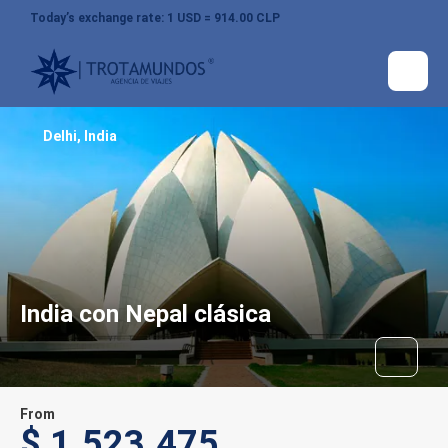
Today’s exchange rate: 1 USD = 914.00 CLP
Delhi, India
India con Nepal clásica
From
$ 1.523.475