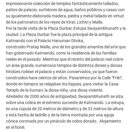
impresionante colección de templos fantásticamente tallados,
patios de palacio, surtidores de agua, baños públicos y casas con
su igualmente elaborada madera, piedra y metal tallado en virtud
de los patronatos de los reyes de Kirat, Lichivi y Malla.
Por la tarde visita de la Plaza Durbar, Estupa Swayambhunath y la
ciudad. La Plaza Durbar fue la plaza principal de la antigua
Katmandú con el Palacio Hanuman Dhoka,
construido Pratap Malla, uno de los grandes amantes del arte que
han gobernado Katmandú, como la residencia de las familias
reales en el pasado. Mientras que el recinto del palacio real cubre
un área grande, numerosos templos de distintos dioses y diosas
hindúes rodean el palacio y están conservados, ya que fueron
construidos hace cientos de años. Pasaremos por la Calle "Friki",
donde en tiempos se relajaban los hippies, para visitar la Casa-
Templo de la Kumari, la diosa-niña, una diosa viviente.
Alrededor de 2000 años de antigüedad, Swayambhunath se alza
sobre una colina en el extremo suroeste de Katmandú. La estupa,
es una cúpula de 20 metros de diámetro y de 32 metros de altura
y está hecha de ladrillo y de la tierra montada por una aguja
cónica coronada por un pináculo de cobre dorado. Alojamiento
en el hotel.