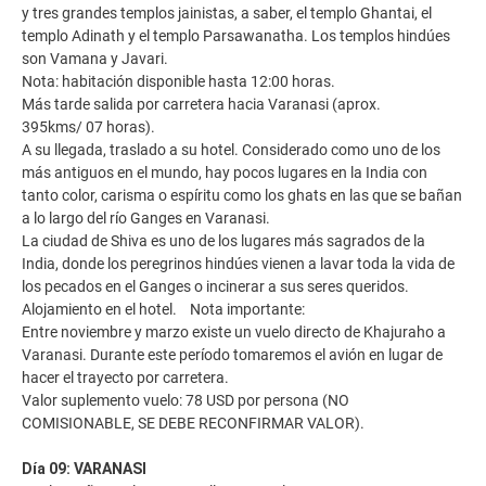
y tres grandes templos jainistas, a saber, el templo Ghantai, el
templo Adinath y el templo Parsawanatha. Los templos hindúes
son Vamana y Javari.
Nota: habitación disponible hasta 12:00 horas.
Más tarde salida por carretera hacia Varanasi (aprox.
395kms/ 07 horas).
A su llegada, traslado a su hotel. Considerado como uno de los
más antiguos en el mundo, hay pocos lugares en la India con
tanto color, carisma o espíritu como los ghats en las que se bañan
a lo largo del río Ganges en Varanasi.
La ciudad de Shiva es uno de los lugares más sagrados de la
India, donde los peregrinos hindúes vienen a lavar toda la vida de
los pecados en el Ganges o incinerar a sus seres queridos.
Alojamiento en el hotel. Nota importante:
Entre noviembre y marzo existe un vuelo directo de Khajuraho a
Varanasi. Durante este período tomaremos el avión en lugar de
hacer el trayecto por carretera.
Valor suplemento vuelo: 78 USD por persona (NO
COMISIONABLE, SE DEBE RECONFIRMAR VALOR).
Día 09: VARANASI