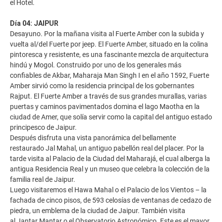
el Hotel.
Día 04: JAIPUR
Desayuno. Por la mañana visita al Fuerte Amber con la subida y
vuelta al/del Fuerte por jeep. El Fuerte Amber, situado en la colina
pintoresca y resistente, es una fascinante mezcla de arquitectura
hindú y Mogol. Construido por uno de los generales más
confiables de Akbar, Maharaja Man Singh I en el año 1592, Fuerte
Amber sirvió como la residencia principal de los gobernantes
Rajput. El Fuerte Amber a través de sus grandes murallas, varias
puertas y caminos pavimentados domina el lago Maotha en la
ciudad de Amer, que solía servir como la capital del antiguo estado
principesco de Jaipur.
Después disfruta una vista panorámica del bellamente
restaurado Jal Mahal, un antiguo pabellón real del placer. Por la
tarde visita al Palacio de la Ciudad del Maharajá, el cual alberga la
antigua Residencia Real y un museo que celebra la colección de la
familia real de Jaipur.
Luego visitaremos el Hawa Mahal o el Palacio de los Vientos – la
fachada de cinco pisos, de 593 celosías de ventanas de cedazo de
piedra, un emblema de la ciudad de Jaipur. También visita
al Jantar Mantar o el Observatorio Astronómico. Este es el mayor