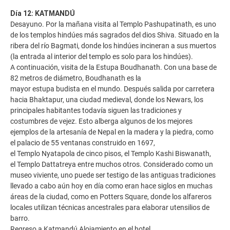
Día 12: KATMANDÚ
Desayuno. Por la mañana visita al Templo Pashupatinath, es uno
de los templos hindúes más sagrados del dios Shiva. Situado en la
ribera del río Bagmati, donde los hindúes incineran a sus muertos
(la entrada al interior del templo es solo para los hindúes).
A continuación, visita de la Estupa Boudhanath. Con una base de
82 metros de diámetro, Boudhanath es la
mayor estupa budista en el mundo. Después salida por carretera
hacia Bhaktapur, una ciudad medieval, donde los Newars, los
principales habitantes todavía siguen las tradiciones y
costumbres de vejez. Esto alberga algunos de los mejores
ejemplos de la artesanía de Nepal en la madera y la piedra, como
el palacio de 55 ventanas construido en 1697,
el Templo Nyatapola de cinco pisos, el Templo Kashi Biswanath,
el Templo Dattatreya entre muchos otros. Considerado como un
museo viviente, uno puede ser testigo de las antiguas tradiciones
llevado a cabo aún hoy en día como eran hace siglos en muchas
áreas de la ciudad, como en Potters Square, donde los alfareros
locales utilizan técnicas ancestrales para elaborar utensilios de
barro.
Regreso a Katmandú Alojamiento en el hotel.