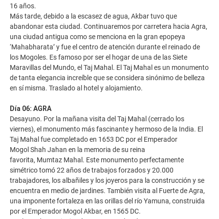
16 años.
Más tarde, debido a la escasez de agua, Akbar tuvo que
abandonar esta ciudad. Continuaremos por carretera hacia Agra,
una ciudad antigua como se menciona en la gran epopeya
‘Mahabharata’ y fue el centro de atención durante el reinado de
los Mogoles. Es famoso por ser el hogar de una de las Siete
Maravillas del Mundo, el Taj Mahal. El Taj Mahal es un monumento
de tanta elegancia increíble que se considera sinónimo de belleza
en sí misma. Traslado al hotel y alojamiento.
Día 06: AGRA
Desayuno. Por la mañana visita del Taj Mahal (cerrado los
viernes), el monumento más fascinante y hermoso de la India. El
Taj Mahal fue completado en 1653 DC por el Emperador
Mogol Shah Jahan en la memoria de su reina
favorita, Mumtaz Mahal. Este monumento perfectamente
simétrico tomó 22 años de trabajos forzados y 20.000
trabajadores, los albañiles y los joyeros para la construcción y se
encuentra en medio de jardines. También visita al Fuerte de Agra,
una imponente fortaleza en las orillas del río Yamuna, construida
por el Emperador Mogol Akbar, en 1565 DC.