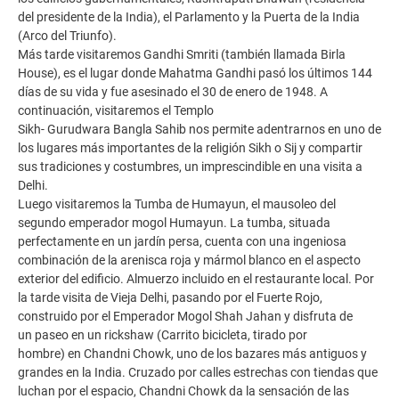
del presidente de la India), el Parlamento y la Puerta de la India
(Arco del Triunfo).
Más tarde visitaremos Gandhi Smriti (también llamada Birla
House), es el lugar donde Mahatma Gandhi pasó los últimos 144
días de su vida y fue asesinado el 30 de enero de 1948. A
continuación, visitaremos el Templo
Sikh- Gurudwara Bangla Sahib nos permite adentrarnos en uno de
los lugares más importantes de la religión Sikh o Sij y compartir
sus tradiciones y costumbres, un imprescindible en una visita a
Delhi.
Luego visitaremos la Tumba de Humayun, el mausoleo del
segundo emperador mogol Humayun. La tumba, situada
perfectamente en un jardín persa, cuenta con una ingeniosa
combinación de la arenisca roja y mármol blanco en el aspecto
exterior del edificio. Almuerzo incluido en el restaurante local. Por
la tarde visita de Vieja Delhi, pasando por el Fuerte Rojo,
construido por el Emperador Mogol Shah Jahan y disfruta de
un paseo en un rickshaw (Carrito bicicleta, tirado por
hombre) en Chandni Chowk, uno de los bazares más antiguos y
grandes en la India. Cruzado por calles estrechas con tiendas que
luchan por el espacio, Chandni Chowk da la sensación de las