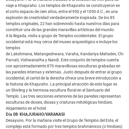
viaje a Khajuraho. Los templos de Khajuraho se construyeron en
el corto espacio de cien años, entre el 950 y el 1050 d.C., en una
explosión de creatividad verdaderamente inspirada. De los 85
templos originales, 22 han sobrevivido hasta nuestros días para
constituir una de las grandes maravillas artísticas del mundo.
A la llegada, visita a grupo de Templos occidentales. El grupo
occidental está muy cerca del museo arqueológico e incluye los
templos
de Lakshmana, Matangeshwara, Varaha, Kandariya Mahadev, Chitra
Parvati, Vishwanatha y Nandi. Este conjunto de templos cuenta
con aproximadamente 870 maravillosas esculturas grabadas en
las paredes internas y externas. Justo después de entrar al grupo
occidental, el cartel de la derecha ofrece una breve introducción a
la historia de Khajuraho. La principal atracción de este lugar es
un Shivling y la hermosa escultura floral en el Santuario del
Templo. Las tres secciones exteriores de las paredes representan
esculturas de dioses, diosas y criaturas mitológicas hindúes.
Alojamiento en el hotel.
Día 08: KHAJURAHO/VARANASI
Desayuno. Por la mañana visite el Grupo de Templos del Este, el
complejo está formado por tres templos brahmánicos (o hindúes)