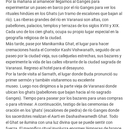
Por la mañana al amanecer llegamos al Ganges para
experimentar un paseo en barco por el río Ganges para ver los
rituales hindúes en los Ghats (un tramo de escalones que bajan al
río). Las riberas grandes del río en Varanasi son altas, con
pabellones, palacios, templos y terrazas de los siglos XVIII y XIX.
Cada uno de los cien ghats, ocupa su propio lugar especial en la
geografía religiosa de la ciudad.
Más tarde, pase por Manikarnika Ghat, el lugar para hacer
cremaciones hasta el Corredor Kashi Vishwanath, seguido de un
paseo por la ciudad vieja, sus callejuelas estrechas, sus bazares y
experimente la vida de las calles vibrante de la ciudad sagrada de
Varanasi. Regreso al hotel para el desayuno.
Por la tarde visita al Sarnath, el lugar donde Buda pronunció su
primer sermón y también visitaremos su excelente
museo. Luego nos dirigimos a la parte vieja de Varanasi donde
ubican los ghats (pabellones que bajan hacia al rio sagrado
Ganges). Tiempo para pasear por los bazares para unas compras
o para vitrinear. A continuación, testigo de las ceremonias de
oración en los 'ghats' (escalones de piedra) de río Ganges donde
los sacerdotes realizan el Aarti en Dashashwamedh Ghat. Todo
el Ghat se ilumina con una luz divina que se puede sentir con
fuerza. El magnífico ritual involucra enormes lámparas de bronce