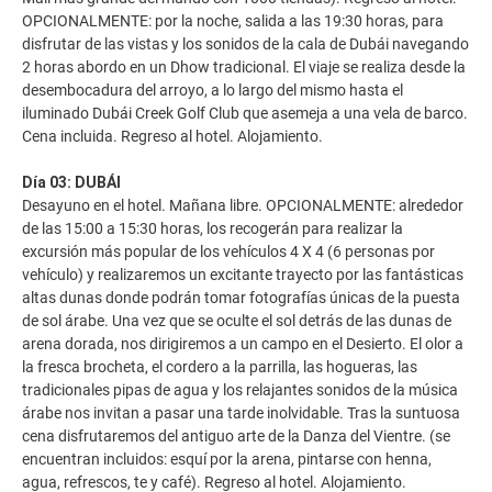
OPCIONALMENTE: por la noche, salida a las 19:30 horas, para
disfrutar de las vistas y los sonidos de la cala de Dubái navegando
2 horas abordo en un Dhow tradicional. El viaje se realiza desde la
desembocadura del arroyo, a lo largo del mismo hasta el
iluminado Dubái Creek Golf Club que asemeja a una vela de barco.
Cena incluida. Regreso al hotel. Alojamiento.
Día 03: DUBÁI
Desayuno en el hotel. Mañana libre. OPCIONALMENTE: alrededor
de las 15:00 a 15:30 horas, los recogerán para realizar la
excursión más popular de los vehículos 4 X 4 (6 personas por
vehículo) y realizaremos un excitante trayecto por las fantásticas
altas dunas donde podrán tomar fotografías únicas de la puesta
de sol árabe. Una vez que se oculte el sol detrás de las dunas de
arena dorada, nos dirigiremos a un campo en el Desierto. El olor a
la fresca brocheta, el cordero a la parrilla, las hogueras, las
tradicionales pipas de agua y los relajantes sonidos de la música
árabe nos invitan a pasar una tarde inolvidable. Tras la suntuosa
cena disfrutaremos del antiguo arte de la Danza del Vientre. (se
encuentran incluidos: esquí por la arena, pintarse con henna,
agua, refrescos, te y café). Regreso al hotel. Alojamiento.