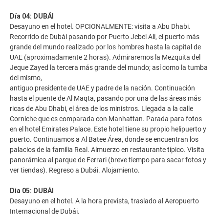
Día 04: DUBÁI
Desayuno en el hotel. OPCIONALMENTE: visita a Abu Dhabi.
Recorrido de Dubái pasando por Puerto Jebel Ali, el puerto más
grande del mundo realizado por los hombres hasta la capital de
UAE (aproximadamente 2 horas). Admiraremos la Mezquita del
Jeque Zayed la tercera más grande del mundo; así como la tumba
del mismo,
antiguo presidente de UAE y padre de la nación. Continuación
hasta el puente de Al Maqta, pasando por una de las áreas más
ricas de Abu Dhabi, el área de los ministros. Llegada a la calle
Corniche que es comparada con Manhattan. Parada para fotos
en el hotel Emirates Palace. Este hotel tiene su propio helipuerto y
puerto. Continuamos a Al Batee Área, donde se encuentran los
palacios de la familia Real. Almuerzo en restaurante típico. Visita
panorámica al parque de Ferrari (breve tiempo para sacar fotos y
ver tiendas). Regreso a Dubái. Alojamiento.
Día 05: DUBÁI
Desayuno en el hotel. A la hora prevista, traslado al Aeropuerto
Internacional de Dubái.