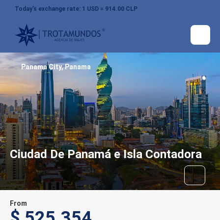
Today’s exchange rate: 1 USD = 914.00 CLP
Panama City, Panama
Ciudad De Panamá e Isla Contadora
From
$ 525.354