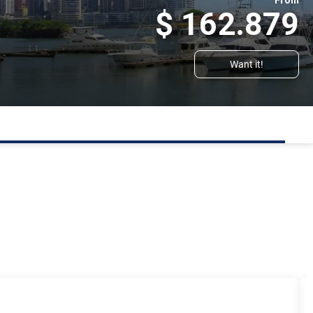
From
$ 162.879
Want it!