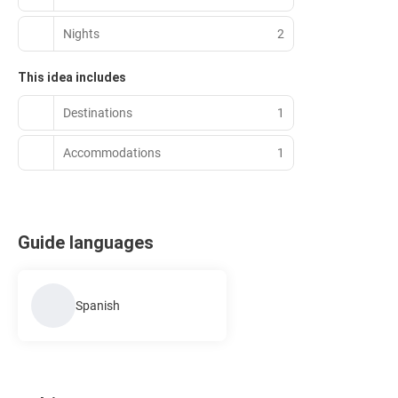
Nights
2
This idea includes
Destinations
1
Accommodations
1
Guide languages
Spanish