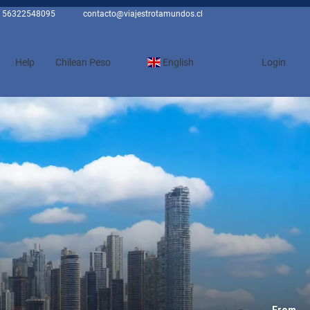
56322548095
contacto@viajestrotamundos.cl
Help
Chilean Peso
English
Login