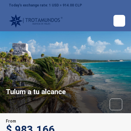
Today’s exchange rate: 1 USD = 914.00 CLP
Tulum a tu alcance
From
$ 983.166