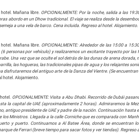
hotel. Mañana libre.
OPCIONALMENTE: Por la noche, salida a las 19:30 h
as abordo en un Dhow tradicional. El viaje se realiza desde la desemboc
semeja a una vela de barco. Cena incluida. Regreso al hotel. Alojamiento.
 hotel. Mañana libre.
OPCIONALMENTE: Alrededor de las 15:00 a 15:30 h
 (6 personas por vehículo) y realizaremos un excitante trayecto por las
rabe. Una vez que se oculte el sol detrás de las dunas de arena dorada, no
parrilla, las hogueras, las tradicionales pipas de agua y los relajantes so
a disfrutaremos del antiguo arte de la Danza del Vientre. (Se encuentran i
l hotel. Alojamiento.
 hotel.
OPCIONALMENTE: Visita a Abu Dhabi. Recorrido de Dubái pasando 
sta la capital de UAE (aproximadamente 2 horas). Admiraremos la Mezq
, antiguo presidente de UAE y padre de la nación. Continuación hasta e
de los Ministros. Llegada a la calle Corniche que es comparada con Manha
uerto y puerto. Continuamos a Al Batee Área, donde se encuentran los 
arque de Ferrari (breve tiempo para sacar fotos y ver tiendas). Regreso 