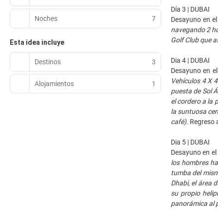
Día 3 | DUBAI
Noches
7
Desayuno en el 
navegando 2 hor
Golf Club que a
Esta idea incluye
Dia 4 | DUBAI
Destinos
3
Desayuno en el
Vehículos 4 X 4
Alojamientos
1
puesta de Sol Á
el cordero a la 
la suntuosa cen
café).
Regreso a
Dia 5 | DUBAI
Desayuno en el
los hombres ha
tumba del mismo
Dhabi, el área 
su propio helip
panorámica al p