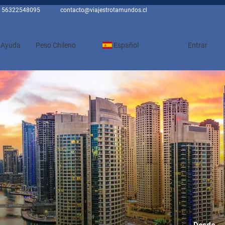
56322548095
contacto@viajestrotamundos.cl
Ayuda
Peso Chileno
Español
Entrar