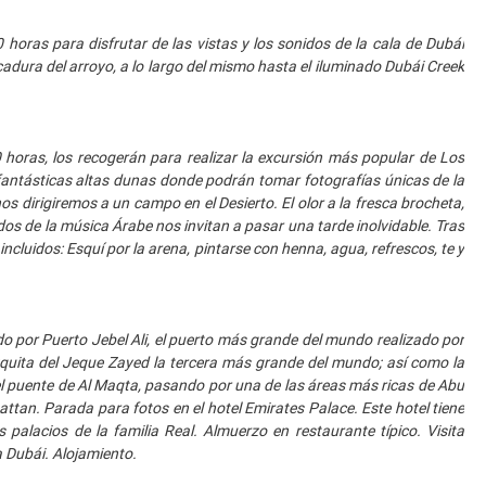
oras para disfrutar de las vistas y los sonidos de la cala de Dubái
adura del arroyo, a lo largo del mismo hasta el iluminado Dubái Creek
oras, los recogerán para realizar la excursión más popular de Los
 fantásticas altas dunas donde podrán tomar fotografías únicas de la
s dirigiremos a un campo en el Desierto. El olor a la fresca brocheta,
nidos de la música Árabe nos invitan a pasar una tarde inolvidable. Tras
ncluidos: Esquí por la arena, pintarse con henna, agua, refrescos, te y
por Puerto Jebel Ali, el puerto más grande del mundo realizado por
uita del Jeque Zayed la tercera más grande del mundo; así como la
l puente de Al Maqta, pasando por una de las áreas más ricas de Abu
ttan. Parada para fotos en el hotel Emirates Palace. Este hotel tiene
palacios de la familia Real. Almuerzo en restaurante típico. Visita
a Dubái. Alojamiento.