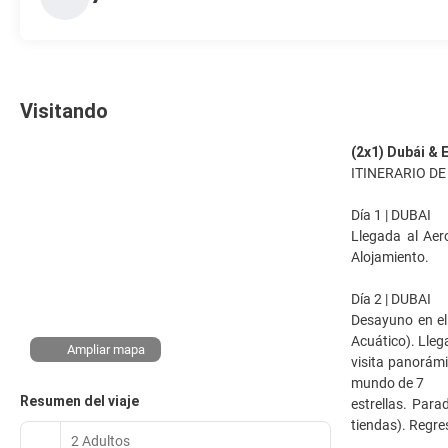
Visitando
(2x1) Dubái & 
ITINERARIO DE
Día 1 | DUBAI
Llegada al Aer
Alojamiento.
Día 2 | DUBAI
Desayuno en el 
Acuático). Lleg
Ampliar mapa
visita panorámi
mundo de 7
Resumen del viaje
estrellas. Par
tiendas). Regres
2 Adultos