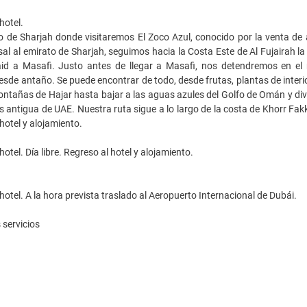
hotel.
to de Sharjah donde visitaremos El Zoco Azul, conocido por la venta de
sal al emirato de Sharjah, seguimos hacia la Costa Este de Al Fujairah l
aid a Masafi. Justo antes de llegar a Masafi, nos detendremos en el
sde antaño. Se puede encontrar de todo, desde frutas, plantas de interio
ontañas de Hajar hasta bajar a las aguas azules del Golfo de Omán y divis
 antigua de UAE. Nuestra ruta sigue a lo largo de la costa de Khorr Fakk
 hotel y alojamiento.
otel. Día libre. Regreso al hotel y alojamiento.
hotel. A la hora prevista traslado al Aeropuerto Internacional de Dubái.
 servicios