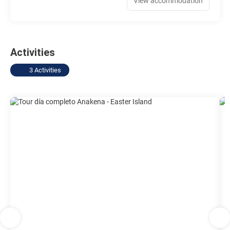
View accommodation
Activities
3 Activities