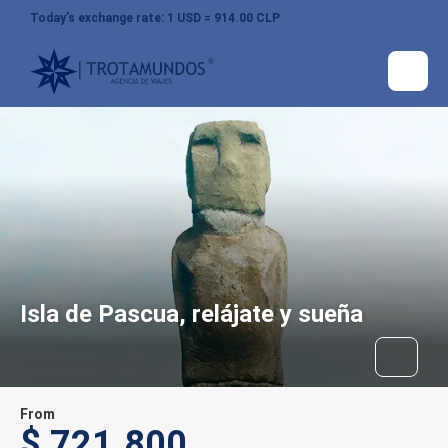
Today’s exchange rate: 1 USD = 914.00 CLP
Isla de Pascua, relájate y sueña
From
$ 721.800